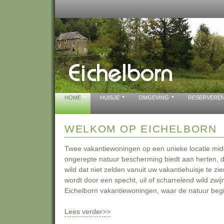
HOME
HUISJE
OMGEVING
RESERVERE
WELKOM OP EICHELBORN
Twee vakantiewoningen op een unieke locatie mi
ongerepte natuur bescherming biedt aan herten, 
wild dat niet zelden vanuit uw vakantiehuisje te zi
wordt door een specht, uil of scharrelend wild zwij
Eichelborn vakantiewoningen, waar de natuur begi
Lees verder>>